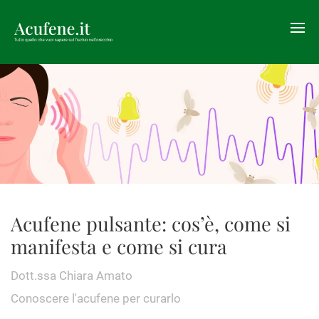
Acufene pulsante: cos’è, come si
manifesta e come si cura
Dott.ssa Chiara Amato
Conoscere l'acufene per curarlo