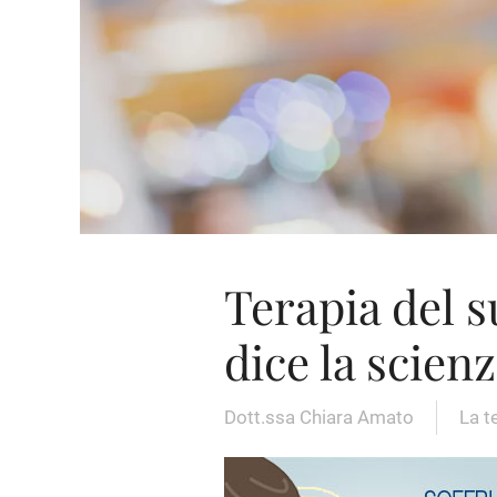
Terapia del s
dice la scien
Dott.ssa Chiara Amato
La t