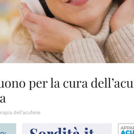
uono per la cura dell’acu
za
erapia dell'acufene