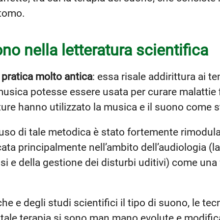
intomo.
no nella letteratura scientifica
a
pratica molto antica
: essa risale addirittura ai te
usica potesse essere usata per curare malattie f
lture hanno utilizzato la musica e il suono come 
l’uso di tale metodica è stato fortemente rimodula
cata principalmente nell’ambito dell’audiologia (l
i e della gestione dei disturbi uditivi) come una
che e degli studi scientifici il tipo di suono, le 
i tale terapia si sono man mano evolute e modific