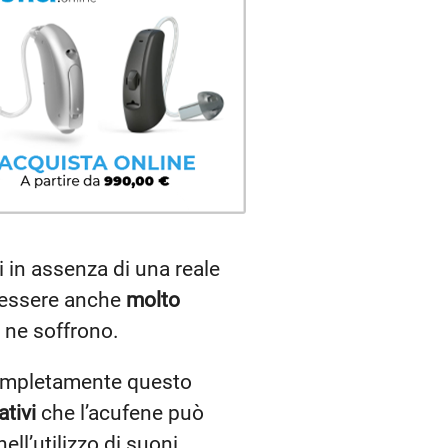
i in assenza di una reale
ò essere anche
molto
e ne soffrono.
 completamente questo
ativi
che l’acufene può
nell’utilizzo di suoni