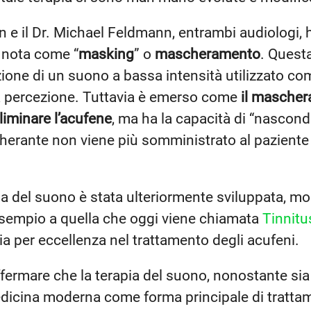
on e il Dr. Michael Feldmann, entrambi audiologi,
 nota come “
masking
” o
mascheramento
. Questa
ione di un suono a bassa intensità utilizzato 
la percezione. Tuttavia è emerso come
il mascher
liminare l’acufene
, ma ha la capacità di “nasco
rante non viene più somministrato al paziente l
a del suono è stata ulteriormente sviluppata, mod
esempio a quella che oggi viene chiamata
Tinnitu
pia per eccellenza nel trattamento degli acufeni.
ffermare che la terapia del suono, nonostante sia
edicina moderna come forma principale di tratta