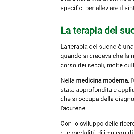
specifici per alleviare il s
La terapia del suo
La terapia del suono è un
quando si credeva che la m
corso dei secoli, molte cu
Nella
medicina moderna
, 
stata approfondita e appli
che si occupa della diagnos
l’acufene.
Con lo sviluppo delle ricer
e le modalità di impiego d