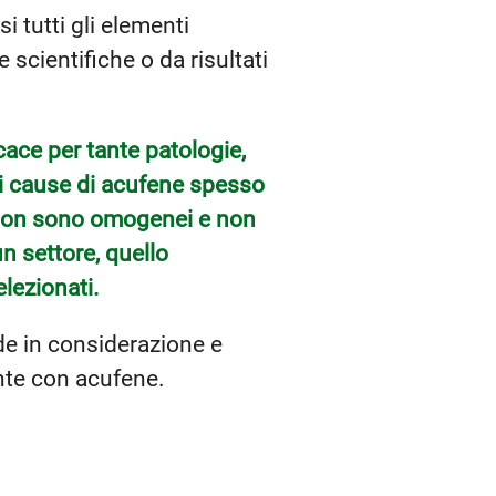
i tutti gli elementi
scientifiche o da risultati
cace per tante patologie,
di cause di acufene spesso
i non sono omogenei e non
n settore, quello
elezionati.
de in considerazione e
nte con acufene.