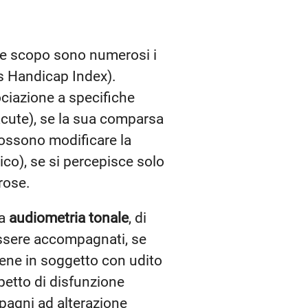
tale scopo sono numerosi i
itus Handicap Index).
ociazione a specifiche
acute), se la sua comparsa
possono modificare la
ico), se si percepisce solo
rose.
na
audiometria tonale
, di
essere accompagnati, se
fene in soggetto con udito
petto di disfunzione
pagni ad alterazione