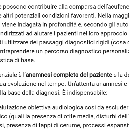
 possono contribuire alla comparsa dell’acufene. 
ltri potenziali condizioni favorenti. Nella maggio
viene indagata in profondità e, secondo gli autori 
ndirizzati ad aiutare i pazienti nel loro approccio
i utilizzare dei passaggi diagnostici rigidi (cosa 
 intraprendere un percorso diagnostico personaliz
stica di base.
ziale è l’
anamnesi completa del paziente
e la d
a sua evoluzione nel tempo. Un’attenta anamnesi e
la base della diagnosi. È indispensabile:
lutazione obiettiva audiologica così da escluder
ico (quali la presenza di otite media, disturbi del
i, presenza di tappi di cerume, processi espansiv