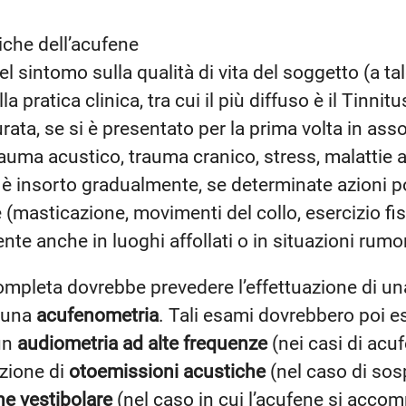
tiche dell’acufene
el sintomo sulla qualità di vita del soggetto (a 
lla pratica clinica, tra cui il più diffuso è il Tinn
rata, se si è presentato per la prima volta in ass
rauma acustico, trauma cranico, stress, malattie 
e è insorto gradualmente, se determinate azioni 
 (masticazione, movimenti del collo, esercizio fis
ente anche in luoghi affollati o in situazioni rumo
ompleta dovrebbe prevedere l’effettuazione di u
 una
acufenometria
. Tali esami dovrebbero poi 
 un
audiometria ad alte frequenze
(nei casi di acu
azione di
otoemissioni acustiche
(nel caso di sos
ne vestibolare
(nel caso in cui l’acufene si accom