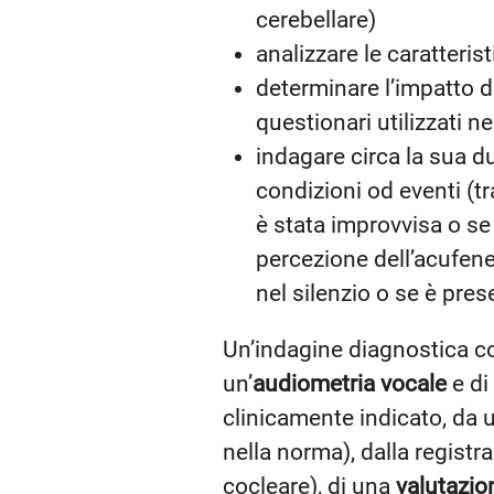
cerebellare)
analizzare le caratteris
determinare l’impatto d
questionari utilizzati ne
indagare circa la sua du
condizioni od eventi (t
è stata improvvisa o s
percezione dell’acufene
nel silenzio o se è pres
Un’indagine diagnostica c
un’
audiometria vocale
e di
clinicamente indicato, da
nella norma), dalla registr
cocleare), di una
valutazio