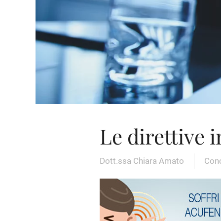
Le direttive 
Dott.ssa Chiara Amato
Cono