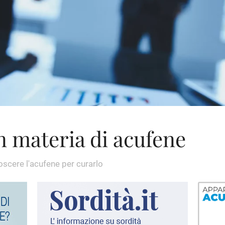
in materia di acufene
scere l'acufene per curarlo