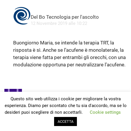
A
Del Bo Tecnologia per l'ascolto
p
12 Novembre 2019 alle 10:22
r
Buongiorno Maria, se intende la terapia TRT, la
risposta è sì. Anche se l’acufene è monolaterale, la
terapia viene fatta per entrambi gli orecchi, con una
modulazione opportuna per neutralizzare l’acufene.
A
Elisabetta
Questo sito web utilizza i cookie per migliorare la vostra
p
4 Dicembre 2019 alle 14:34
esperienza. Diamo per scontato che tu sia d'accordo, ma se lo
r
desideri puoi scegliere di non accettarli.
Cookie settings
ACCETTA
Nell’articolo non sono menzionati i disturbi