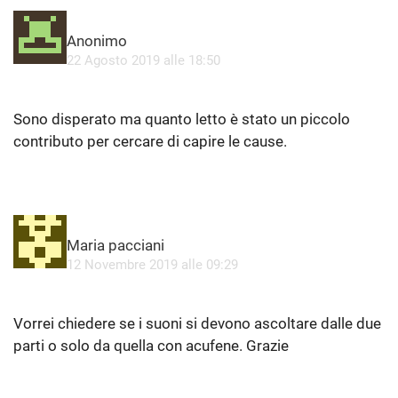
A
Anonimo
p
22 Agosto 2019 alle 18:50
r
Sono disperato ma quanto letto è stato un piccolo
contributo per cercare di capire le cause.
A
Maria pacciani
p
12 Novembre 2019 alle 09:29
r
Vorrei chiedere se i suoni si devono ascoltare dalle due
parti o solo da quella con acufene. Grazie