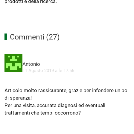
prodotti e della ricerca.
Commenti (27)
A
Antonio
p
11 Agosto 2019 alle 17:56
r
Articolo molto rassicurante, grazie per infondere un po
di speranza!
Per una visita, accurata diagnosi ed eventuali
trattamenti che tempi occorrono?