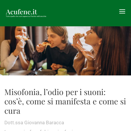
Misofonia, l’odio per i suoni:
cos’è, come si manifesta e come si
cura
Dott.ssa Giovanna Baracca