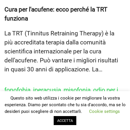
Cura per l'acufene: ecco perché la TRT
funziona
La TRT (Tinnitus Retraining Therapy) è la
più accreditata terapia dalla comunità
scientifica internazionale per la cura
dell’acufene. Può vantare i migliori risultati
in quasi 30 anni di applicazione. La…
fonofobia
,
iperacusia
,
misofonia
,
odio per i
Questo sito web utilizza i cookie per migliorare la vostra
suoni
,
paura dei suoni
esperienza. Diamo per scontato che tu sia d'accordo, ma se lo
desideri puoi scegliere di non accettarli.
Cookie settings
Precedente
Successivo
ACCETTA