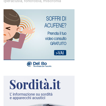
Iperacusia, fonofobia, misofonia