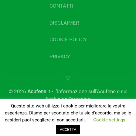
CONTATTI
DISCLAIMER
COOKIE POLICY
PRIVACY
©
2026
Acufene
.it - L'informazione sull'Acufene e sul
fischio nell’orecchio
Questo sito web utilizza i cookie per migliorare la vostra
gestito da Tinnitus Clinic | Del Bo Tecnologia per
esperienza. Diamo per scontato che tu sia d'accordo, ma se lo
l’ascolto | P.IVA 01189420050
desideri puoi scegliere di non accettarli.
Cookie settings
ACCETTA