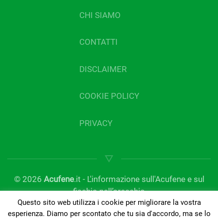
CHI SIAMO
CONTATTI
DISCLAIMER
COOKIE POLICY
PRIVACY
©
2026
Acufene
.it - L'informazione sull'Acufene e sul
fischio nell’orecchio
Questo sito web utilizza i cookie per migliorare la vostra
gestito da Tinnitus Clinic | Del Bo Tecnologia per
esperienza. Diamo per scontato che tu sia d'accordo, ma se lo
l’ascolto | P.IVA 01189420050